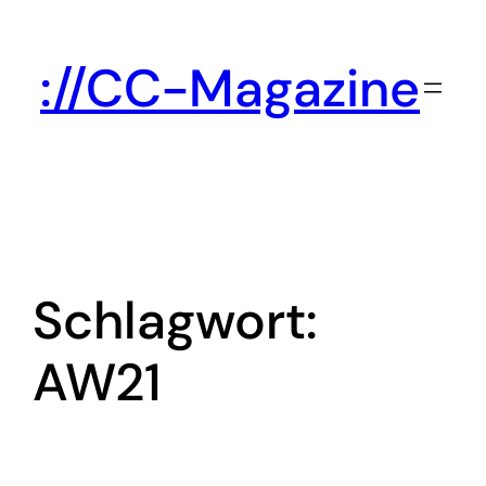
Zum
Inhalt
://CC-Magazine
springen
Schlagwort:
AW21