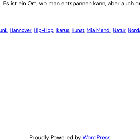
val. Es ist ein Ort, wo man entspannen kann, aber auch o
unk
, 
Hannover
, 
Hip-Hop
, 
Ikarus
, 
Kunst
, 
Mia Mendi
, 
Natur
, 
Nords
Proudly Powered by
WordPress