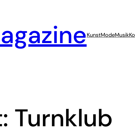
agazine
Kunst
Mode
Musik
Ko
t:
Turnklub