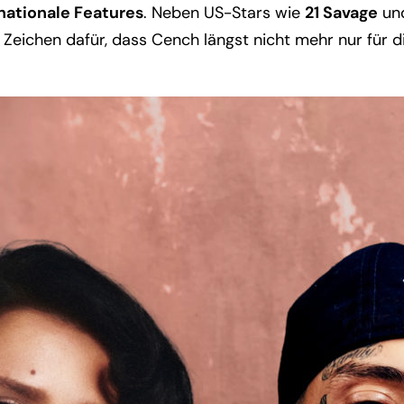
nationale Features
. Neben US-Stars wie
21 Savage
un
 Zeichen dafür, dass Cench längst nicht mehr nur für d