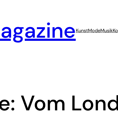
agazine
Kunst
Mode
Musik
Ko
e: Vom Lond