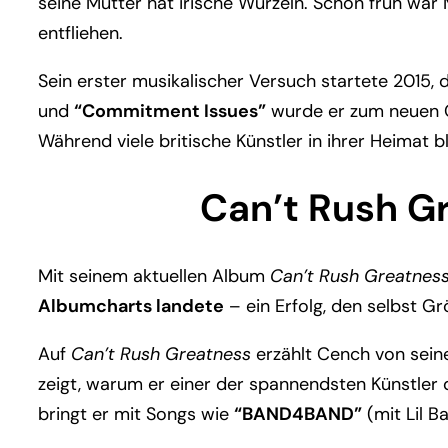
seine Mutter hat irische Wurzeln. Schon früh war 
entfliehen.
Sein erster musikalischer Versuch startete 2015,
und
“Commitment Issues”
wurde er zum neuen Ge
Während viele britische Künstler in ihrer Heimat b
Can’t Rush Gr
Mit seinem aktuellen Album
Can’t Rush Greatnes
Albumcharts landete
– ein Erfolg, den selbst Gr
Auf
Can’t Rush Greatness
erzählt Cench von sein
zeigt, warum er einer der spannendsten Künstler 
bringt er mit Songs wie
“BAND4BAND”
(mit Lil B