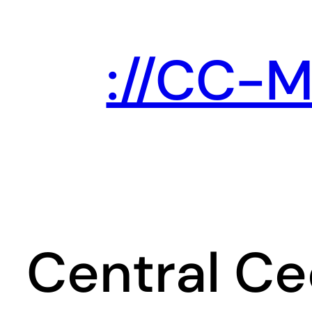
Zum
Inhalt
://CC-M
springen
Central Ce