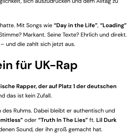
glichkeit, sich auszudrücken und dem Alltag zu
 hatte. Mit Songs wie
“Day in the Life”
,
“Loading”
Stimme? Markant. Seine Texte? Ehrlich und direkt.
 und die zahlt sich jetzt aus.
ein für UK-Rap
tische Rapper, der auf Platz 1 der deutschen
 das ist kein Zufall.
 des Ruhms. Dabei bleibt er authentisch und
imitless”
oder
“Truth In The Lies”
ft.
Lil Durk
denen Sound, der ihn groß gemacht hat.