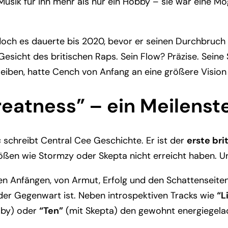
Musik für ihn mehr als nur ein Hobby – sie war eine Mö
 doch es dauerte bis 2020, bevor er seinen Durchbruch
sicht des britischen Raps. Sein Flow? Präzise. Seine 
leiben, hatte Cench von Anfang an eine größere Vision –
eatness” – ein Meilenst
s
schreibt Central Cee Geschichte. Er ist der
erste bri
ößen wie Stormzy oder Skepta nicht erreicht haben. Und
en Anfängen, von Armut, Erfolg und den Schattenseiten
der Gegenwart ist. Neben introspektiven Tracks wie
“L
aby) oder
“Ten”
(mit Skepta) den gewohnt energiegela